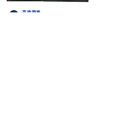
直接替换
（经霍尼韦尔认可）
现货
我们可以转移所有热处理
无需您的协助即可完成程序
HMI触摸屏
你的
设计
您说得出。